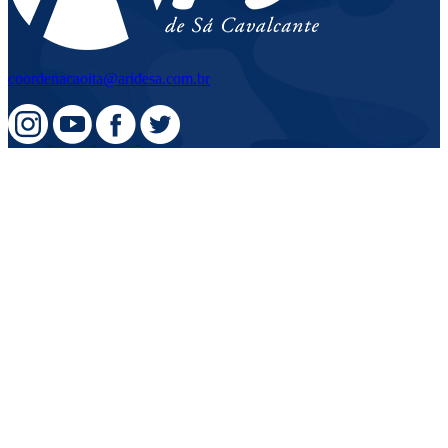
coordenacaoita@aridesa.com.br